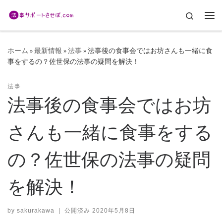
コンテンツへスキップ
Search
メ
ホーム
»
最新情報
»
法事
»
法事後の食事会ではお坊さんも一緒に食
事をするの？佐世保の法事の疑問を解決！
法事
法事後の食事会ではお坊
さんも一緒に食事をする
の？佐世保の法事の疑問
を解決！
by
sakurakawa
|
公開済み
2020年5月8日