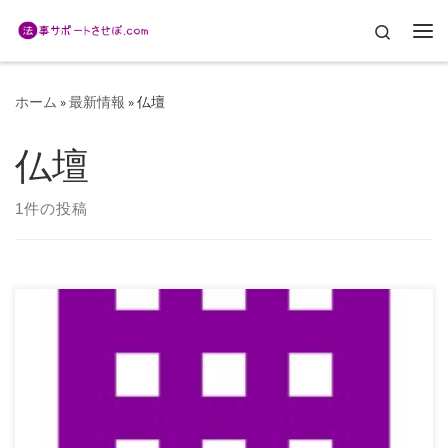
コンテンツへスキップ
Search
メ
ホーム
»
最新情報
»
仏壇
仏壇
1件の投稿
長崎県佐世保市での法事をサポートする「法事サポートさせ
ぼ.com」です。 今回は、仏壇のお話です。 […]