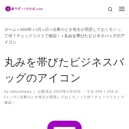
コンテンツへスキップ
Search
メ
ホーム
»
2020年
»
2月
»
日
»
法事のとき喪主が用意しておくモノっ
て何？チェックリストで確認！
»
丸みを帯びたビジネスバッグのア
イコン
丸みを帯びたビジネスバ
ッグのアイコン
by
sakurakawa
|
公開済み
2020年2月20日
-
寸法
256 × 256
in
(インチ)
法事のとき喪主が用意しておくモノって何？チェックリストで
確認！
画像ナビゲーション