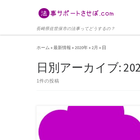
コンテンツへスキップ
長崎県佐世保市の法事ってどうするの？
ホーム
»
最新情報
»
2020年
»
2月
»
日
日別アーカイブ:
20
1件の投稿
法事の日に台風が来たらどうする？ 長崎県佐世保
市での法事をサポートする「法事サポートさせ