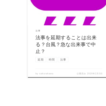
ぼ.com」 […]
法事
法事を延期することは出来
る？台風？急な出来事で中
止？
延期
時間
法事
by
sakurakawa
公開済み
2020年2月3日