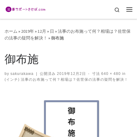
コンテンツへスキップ
Search
メ
ホーム
»
2019年
»
12月
»
日
»
法事のお布施って何？相場は？佐世保
の法事の疑問を解決！
»
御布施
御布施
by
sakurakawa
|
公開済み
2019年12月2日
-
寸法
640 × 480
in
(インチ)
法事のお布施って何？相場は？佐世保の法事の疑問を解決！
画像ナビゲーション